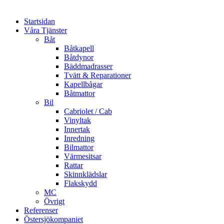
Startsidan
Våra Tjänster
Båt
Båtkapell
Båtdynor
Bäddmadrasser
Tvätt & Reparationer
Kapellbågar
Båtmattor
Bil
Cabriolet / Cab
Vinyltak
Innertak
Inredning
Bilmattor
Värmesitsar
Rattar
Skinnklädslar
Flakskydd
MC
Övrigt
Referenser
Östersjökompaniet