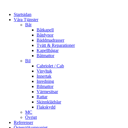
Startsidan
Våra Tjänster
Båt
Båtkapell
Båtdynor
Bäddmadrasser
Tvätt & Reparationer
Kapellbågar
Båtmattor
Bil
Cabriolet / Cab
Vinyltak
Innertak
Inredning
Bilmattor
Värmesitsar
Rattar
Skinnklädslar
Flakskydd
MC
Övrigt
Referenser
Östersjökompaniet