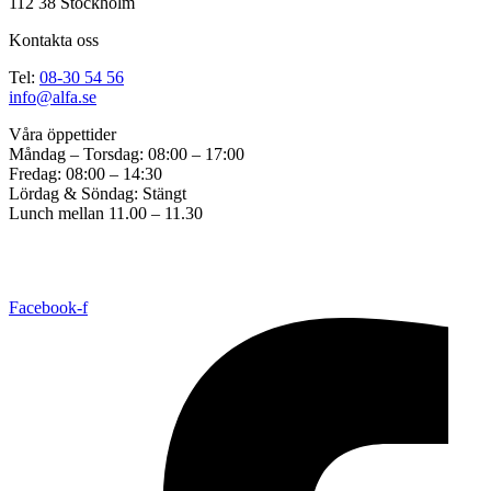
112 38 Stockholm
Kontakta oss
Tel:
08-30 54 56
info@alfa.se
Våra öppettider
Måndag – Torsdag: 08:00 – 17:00
Fredag: 08:00 – 14:30
Lördag & Söndag: Stängt
Lunch mellan 11.00 – 11.30
Copyright © 2017 ALFA Bil & Båt Sadelmakeri. Created by
Great
Graphics
All Rights Reserved. |
Cookie consent settings
Facebook-f