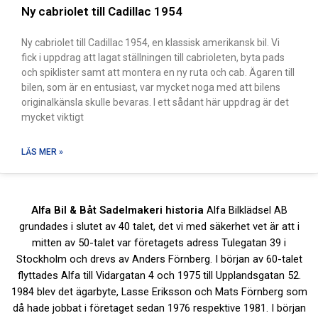
Ny cabriolet till Cadillac 1954
Ny cabriolet till Cadillac 1954, en klassisk amerikansk bil. Vi
fick i uppdrag att lagat ställningen till cabrioleten, byta pads
och spiklister samt att montera en ny ruta och cab. Ägaren till
bilen, som är en entusiast, var mycket noga med att bilens
originalkänsla skulle bevaras. I ett sådant här uppdrag är det
mycket viktigt
LÄS MER »
Alfa Bil & Båt Sadelmakeri historia
Alfa Bilklädsel AB
grundades i slutet av 40 talet, det vi med säkerhet vet är att i
mitten av 50-talet var företagets adress Tulegatan 39 i
Stockholm och drevs av Anders Förnberg. I början av 60-talet
flyttades Alfa till Vidargatan 4 och 1975 till Upplandsgatan 52.
1984 blev det ägarbyte, Lasse Eriksson och Mats Förnberg som
då hade jobbat i företaget sedan 1976 respektive 1981. I början