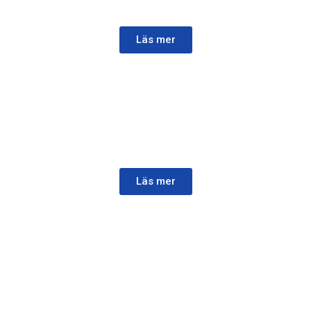
en offert redan idag!
Läs mer
BÅTDYNOR
Vi skräddarsyr dina båtdynor. Du kan själv välja
material och kvalitet efter önskemål.
Läs mer
CABBAR
Vi byter cabriolet på alla bilar. Vi specialtillverkar samt
har ett stort urval av cabbar.