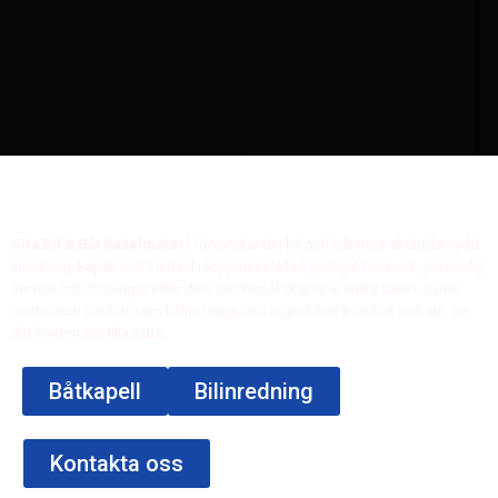
SADELMAKERI FÖR
BILAR , BÅTAR &
OFFENTILGA MILJÖER
Alfa Bil & Båt Sadelmakeri
förvandlar din bil och båt med skräddarsydd
inredning, kapell och klädsel i toppklass. Med gediget hantverk, personlig
service och lösningar efter dina önskemål skapar vi unika säten, dynor,
mattor och cabbar som håller länge och höjer både komfort och stil. Ge
ditt fordon det lilla extra
Båtkapell
Bilinredning
Kontakta oss