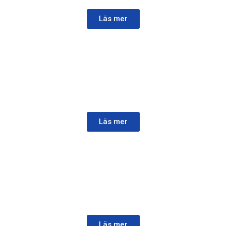
Läs mer
VÄRMESITTSAR
Vi byter ut det trasiga värmeelementet mot nytt,
ibland kan man även laga det befintliga.
Läs mer
BÅTMATTOR
Unna dig nya mattor och förhöj trivseln och ge ett
nytt intryck till din båt.
Läs mer