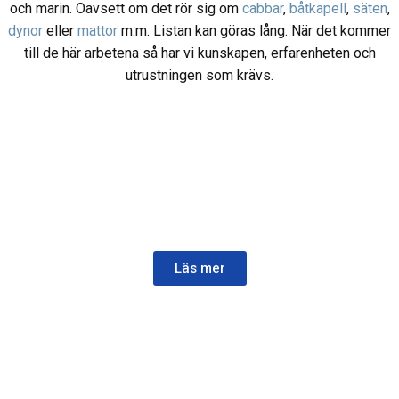
och marin. Oavsett om det rör sig om
cabbar
,
båtkapell
,
säten
,
dynor
eller
mattor
m.m. Listan kan göras lång. När det kommer
till de här arbetena så har vi kunskapen, erfarenheten och
utrustningen som krävs.
BILINREDNING
Vi gör allt från kompletta inredningar till mindre
reparationer till din bil.
Läs mer
BÅTKAPELL
Läs mer om våra specialtillverkade båtkapell och få