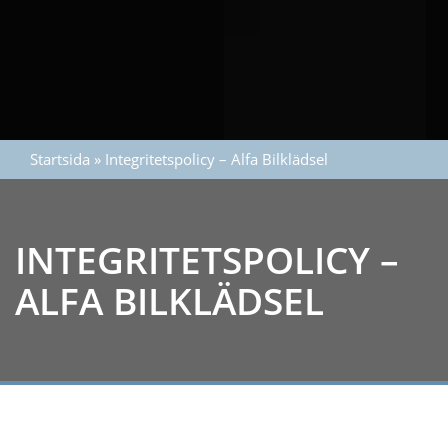
Startsida
»
Integritetspolicy – Alfa Bilklädsel
INTEGRITETSPOLICY –
ALFA BILKLÄDSEL