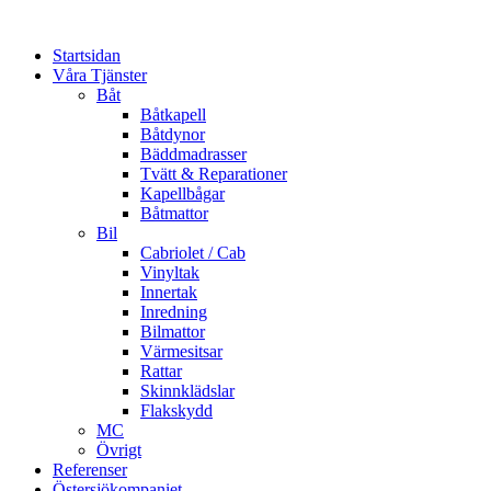
Startsidan
Våra Tjänster
Båt
Båtkapell
Båtdynor
Bäddmadrasser
Tvätt & Reparationer
Kapellbågar
Båtmattor
Bil
Cabriolet / Cab
Vinyltak
Innertak
Inredning
Bilmattor
Värmesitsar
Rattar
Skinnklädslar
Flakskydd
MC
Övrigt
Referenser
Östersjökompaniet