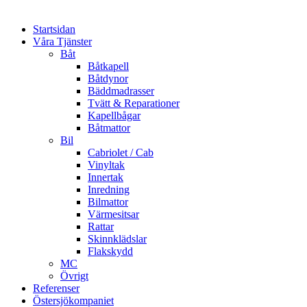
Startsidan
Våra Tjänster
Båt
Båtkapell
Båtdynor
Bäddmadrasser
Tvätt & Reparationer
Kapellbågar
Båtmattor
Bil
Cabriolet / Cab
Vinyltak
Innertak
Inredning
Bilmattor
Värmesitsar
Rattar
Skinnklädslar
Flakskydd
MC
Övrigt
Referenser
Östersjökompaniet