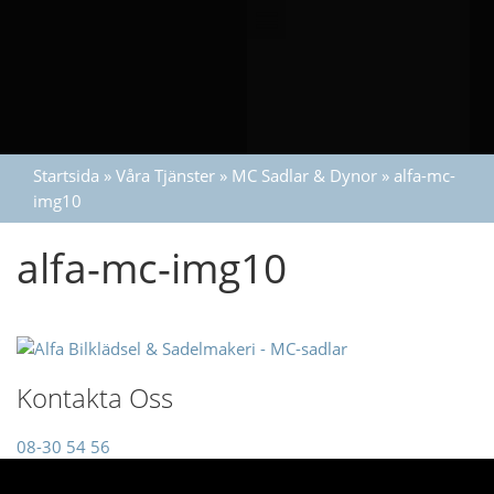
Startsida
»
Våra Tjänster
»
MC Sadlar & Dynor
»
alfa-mc-
img10
alfa-mc-img10
Kontakta Oss
08-30 54 56
info@alfa.se