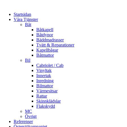
Startsidan
Våra Tjänster
Båt
Båtkapell
Båtdynor
Bäddmadrasser
Tvätt & Reparationer
Kapellbågar
Båtmattor
Bil
Cabriolet / Cab
Vinyltak
Innertak
Inredning
Bilmattor
Värmesitsar
Rattar
Skinnklädslar
Flakskydd
MC
Övrigt
Referenser
Östersjökompaniet