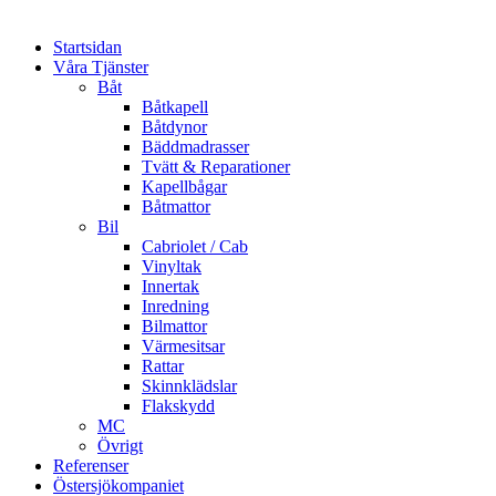
Startsidan
Våra Tjänster
Båt
Båtkapell
Båtdynor
Bäddmadrasser
Tvätt & Reparationer
Kapellbågar
Båtmattor
Bil
Cabriolet / Cab
Vinyltak
Innertak
Inredning
Bilmattor
Värmesitsar
Rattar
Skinnklädslar
Flakskydd
MC
Övrigt
Referenser
Östersjökompaniet