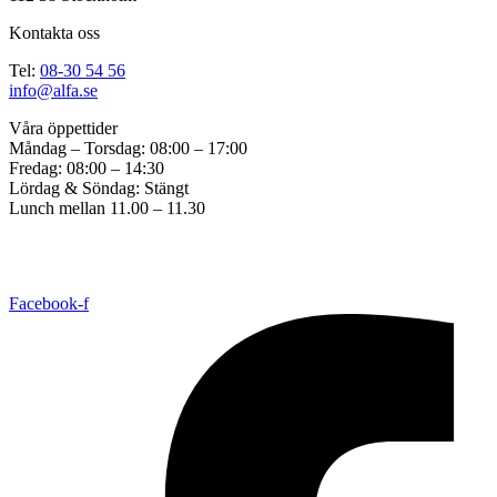
Kontakta oss
Tel:
08-30 54 56
info@alfa.se
Våra öppettider
Måndag – Torsdag: 08:00 – 17:00
Fredag: 08:00 – 14:30
Lördag & Söndag: Stängt
Lunch mellan 11.00 – 11.30
Copyright © 2017 ALFA Bil & Båt Sadelmakeri. Created by
Great
Graphics
All Rights Reserved. |
Cookie consent settings
Facebook-f