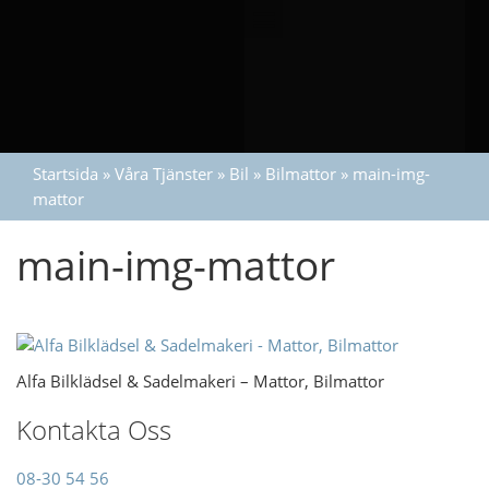
Startsida
»
Våra Tjänster
»
Bil
»
Bilmattor
»
main-img-
mattor
main-img-mattor
Alfa Bilklädsel & Sadelmakeri – Mattor, Bilmattor
Kontakta Oss
08-30 54 56