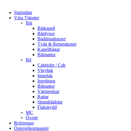
Startsidan
Våra Tjänster
Båt
Båtkapell
Båtdynor
Bäddmadrasser
Tvätt & Reparationer
Kapellbågar
Båtmattor
Bil
Cabriolet / Cab
Vinyltak
Innertak
Inredning
Bilmattor
Värmesitsar
Rattar
Skinnklädslar
Flakskydd
MC
Övrigt
Referenser
Östersjökompaniet