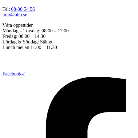
Tel:
08-30 54 56
info@alfa.se
Våra öppettider
Måndag – Torsdag: 08:00 – 17:00
Fredag: 08:00 – 14:30
Lördag & Söndag: Stängt
Lunch mellan 11.00 – 11.30
Copyright © 2017 ALFA Bil & Båt Sadelmakeri. Created by
Great
Graphics
All Rights Reserved. |
Cookie consent settings
Facebook-f