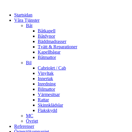
Startsidan
Våra Tjänster
Båt
Båtkapell
Båtdynor
Bäddmadrasser
Tvätt & Reparationer
Kapellbågar
Båtmattor
Bil
Cabriolet / Cab
Vinyltak
Innertak
Inredning
Bilmattor
Värmesitsar
Rattar
Skinnklädslar
Flakskydd
MC
Övrigt
Referenser
Östersjökompaniet