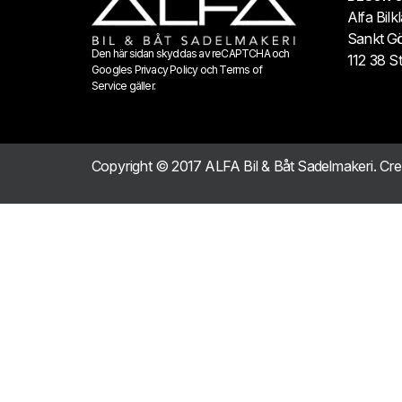
Alfa Bilk
Sankt G
Den här sidan skyddas av reCAPTCHA och
112 38 S
Googles
Privacy Policy
och
Terms of
Service
gäller.
Copyright © 2017 ALFA Bil & Båt Sadelmakeri. Cr