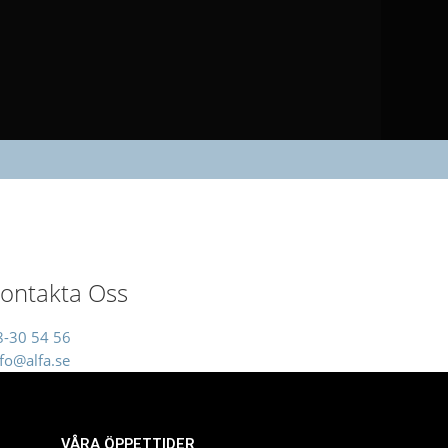
ontakta Oss
8-30 54 56
fo@alfa.se
VÅRA ÖPPETTIDER