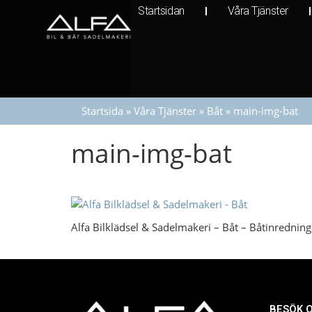
Startsidan
Våra Tjänster
Startsida
»
Våra Tjänster
»
Båt
»
main-img-bat
main-img-bat
Alfa Bilklädsel & Sadelmakeri – Båt – Båtinredning
BESÖK 