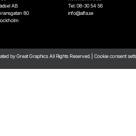
lädsel AB
Tel:
08-30 54 56
öransgatan 80
info@alfa.se
tockholm
eated by
Great Graphics
All Rights Reserved. |
Cookie consent sett