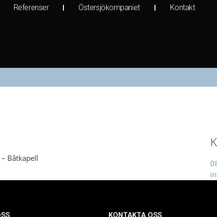
Referenser
Östersjökompaniet
Kontakt
K
 – Båtkapell
0
in
OSS
KONTAKTA OSS