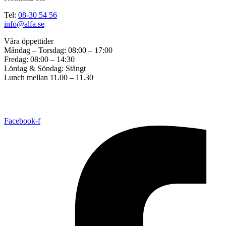
Tel:
08-30 54 56
info@alfa.se
Våra öppettider
Måndag – Torsdag: 08:00 – 17:00
Fredag: 08:00 – 14:30
Lördag & Söndag: Stängt
Lunch mellan 11.00 – 11.30
Copyright © 2017 ALFA Bil & Båt Sadelmakeri. Created by
Great
Graphics
All Rights Reserved. |
Cookie consent settings
Facebook-f