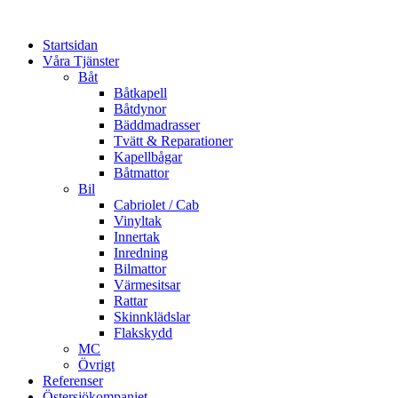
Startsidan
Våra Tjänster
Båt
Båtkapell
Båtdynor
Bäddmadrasser
Tvätt & Reparationer
Kapellbågar
Båtmattor
Bil
Cabriolet / Cab
Vinyltak
Innertak
Inredning
Bilmattor
Värmesitsar
Rattar
Skinnklädslar
Flakskydd
MC
Övrigt
Referenser
Östersjökompaniet