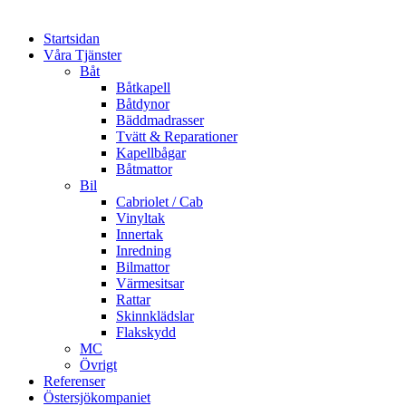
Startsidan
Våra Tjänster
Båt
Båtkapell
Båtdynor
Bäddmadrasser
Tvätt & Reparationer
Kapellbågar
Båtmattor
Bil
Cabriolet / Cab
Vinyltak
Innertak
Inredning
Bilmattor
Värmesitsar
Rattar
Skinnklädslar
Flakskydd
MC
Övrigt
Referenser
Östersjökompaniet