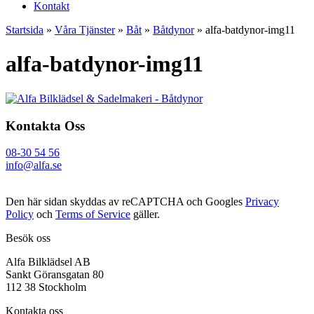
Kontakt
Startsida
»
Våra Tjänster
»
Båt
»
Båtdynor
»
alfa-batdynor-img11
alfa-batdynor-img11
Kontakta Oss
08-30 54 56
info@alfa.se
Den här sidan skyddas av reCAPTCHA och Googles
Privacy
Policy
och
Terms of Service
gäller.
Besök oss
Alfa Bilklädsel AB
Sankt Göransgatan 80
112 38 Stockholm
Kontakta oss