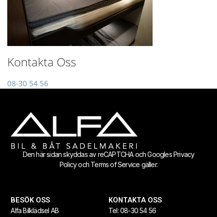
Kontakta Oss
08-30 54 56
info@alfa.se
Den här sidan skyddas av reCAPTCHA och Googles
Privacy
Policy
och
Terms of Service
gäller.
BESÖK OSS
KONTAKTA OSS
Alfa Bilklädsel AB
Tel:
08-30 54 56