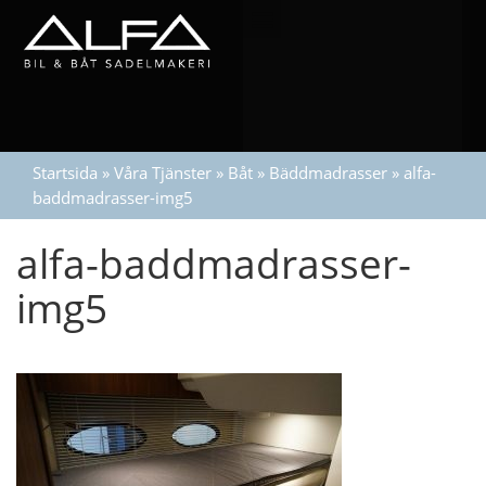
Startsida
»
Våra Tjänster
»
Båt
»
Bäddmadrasser
»
alfa-
baddmadrasser-img5
alfa-baddmadrasser-
img5