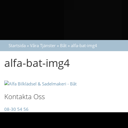
Startsida
»
Våra Tjänster
»
Båt
»
alfa-bat-img4
alfa-bat-img4
Kontakta Oss
08-30 54 56
info@alfa.se