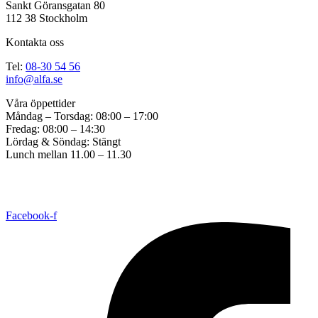
Sankt Göransgatan 80
112 38 Stockholm
Kontakta oss
Tel:
08-30 54 56
info@alfa.se
Våra öppettider
Måndag – Torsdag: 08:00 – 17:00
Fredag: 08:00 – 14:30
Lördag & Söndag: Stängt
Lunch mellan 11.00 – 11.30
Copyright © 2017 ALFA Bil & Båt Sadelmakeri. Created by
Great
Graphics
All Rights Reserved. |
Cookie consent settings
Facebook-f