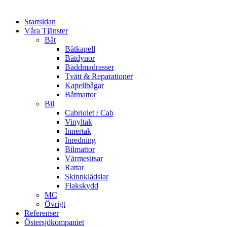
Startsidan
Våra Tjänster
Båt
Båtkapell
Båtdynor
Bäddmadrasser
Tvätt & Reparationer
Kapellbågar
Båtmattor
Bil
Cabriolet / Cab
Vinyltak
Innertak
Inredning
Bilmattor
Värmesitsar
Rattar
Skinnklädslar
Flakskydd
MC
Övrigt
Referenser
Östersjökompaniet