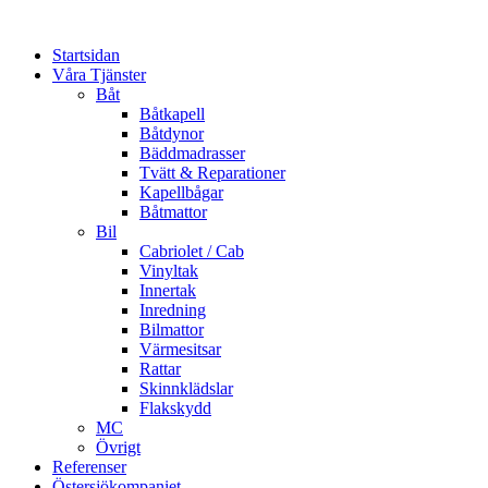
Startsidan
Våra Tjänster
Båt
Båtkapell
Båtdynor
Bäddmadrasser
Tvätt & Reparationer
Kapellbågar
Båtmattor
Bil
Cabriolet / Cab
Vinyltak
Innertak
Inredning
Bilmattor
Värmesitsar
Rattar
Skinnklädslar
Flakskydd
MC
Övrigt
Referenser
Östersjökompaniet