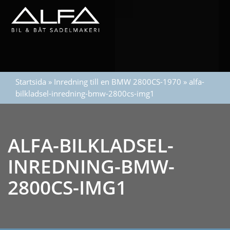
Startsida
»
Inredning till en BMW 2800CS-1970
»
alfa-
bilkladsel-inredning-bmw-2800cs-img1
ALFA-BILKLADSEL-
INREDNING-BMW-
2800CS-IMG1