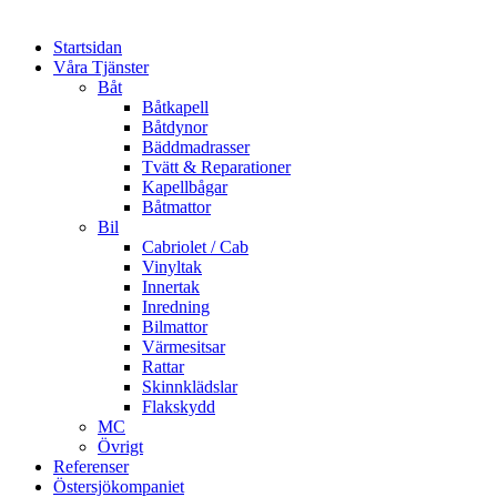
Startsidan
Våra Tjänster
Båt
Båtkapell
Båtdynor
Bäddmadrasser
Tvätt & Reparationer
Kapellbågar
Båtmattor
Bil
Cabriolet / Cab
Vinyltak
Innertak
Inredning
Bilmattor
Värmesitsar
Rattar
Skinnklädslar
Flakskydd
MC
Övrigt
Referenser
Östersjökompaniet