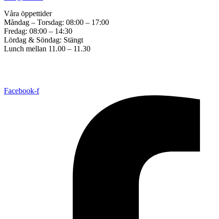
Våra öppettider
Måndag – Torsdag: 08:00 – 17:00
Fredag: 08:00 – 14:30
Lördag & Söndag: Stängt
Lunch mellan 11.00 – 11.30
Copyright © 2017 ALFA Bil & Båt Sadelmakeri. Created by
Great
Graphics
All Rights Reserved. |
Cookie consent settings
Facebook-f