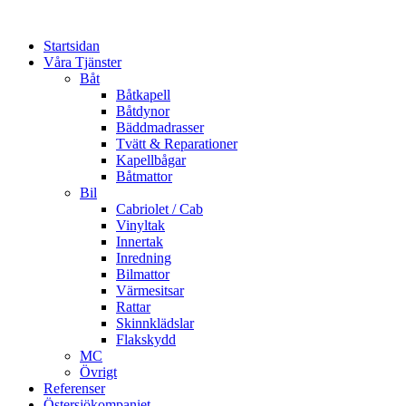
Startsidan
Våra Tjänster
Båt
Båtkapell
Båtdynor
Bäddmadrasser
Tvätt & Reparationer
Kapellbågar
Båtmattor
Bil
Cabriolet / Cab
Vinyltak
Innertak
Inredning
Bilmattor
Värmesitsar
Rattar
Skinnklädslar
Flakskydd
MC
Övrigt
Referenser
Östersjökompaniet