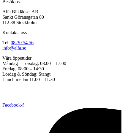
Besök oss
Alfa Bilklädsel AB
Sankt Göransgatan 80
112 38 Stockholm
Kontakta oss
Tel:
08-30 54 56
info@alfa.se
Våra öppettider
Måndag – Torsdag: 08:00 – 17:00
Fredag: 08:00 – 14:30
Lördag & Söndag: Stängt
Lunch mellan 11.00 – 11.30
Copyright © 2017 ALFA Bil & Båt Sadelmakeri. Created by
Great
Graphics
All Rights Reserved. |
Cookie consent settings
Facebook-f