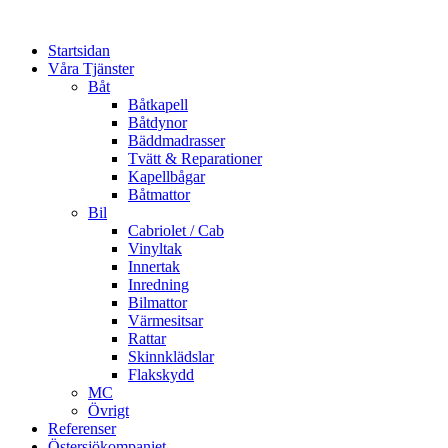
Startsidan
Våra Tjänster
Båt
Båtkapell
Båtdynor
Bäddmadrasser
Tvätt & Reparationer
Kapellbågar
Båtmattor
Bil
Cabriolet / Cab
Vinyltak
Innertak
Inredning
Bilmattor
Värmesitsar
Rattar
Skinnklädslar
Flakskydd
MC
Övrigt
Referenser
Östersjökompaniet