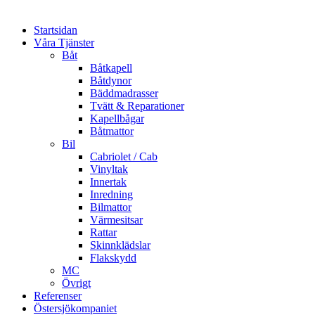
Startsidan
Våra Tjänster
Båt
Båtkapell
Båtdynor
Bäddmadrasser
Tvätt & Reparationer
Kapellbågar
Båtmattor
Bil
Cabriolet / Cab
Vinyltak
Innertak
Inredning
Bilmattor
Värmesitsar
Rattar
Skinnklädslar
Flakskydd
MC
Övrigt
Referenser
Östersjökompaniet