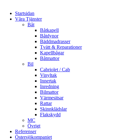
Startsidan
Våra Tjänster
Båt
Båtkapell
Båtdynor
Bäddmadrasser
Tvätt & Reparationer
Kapellbågar
Båtmattor
Bil
Cabriolet / Cab
Vinyltak
Innertak
Inredning
Bilmattor
Värmesitsar
Rattar
Skinnklädslar
Flakskydd
MC
Övrigt
Referenser
Östersjökompaniet