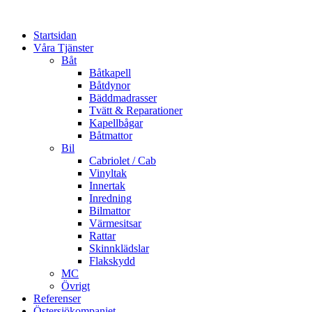
Startsidan
Våra Tjänster
Båt
Båtkapell
Båtdynor
Bäddmadrasser
Tvätt & Reparationer
Kapellbågar
Båtmattor
Bil
Cabriolet / Cab
Vinyltak
Innertak
Inredning
Bilmattor
Värmesitsar
Rattar
Skinnklädslar
Flakskydd
MC
Övrigt
Referenser
Östersjökompaniet