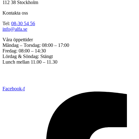
112 38 Stockholm
Kontakta oss
Tel:
08-30 54 56
info@alfa.se
Våra öppettider
Måndag – Torsdag: 08:00 – 17:00
Fredag: 08:00 – 14:30
Lördag & Söndag: Stängt
Lunch mellan 11.00 – 11.30
Copyright © 2017 ALFA Bil & Båt Sadelmakeri. Created by
Great
Graphics
All Rights Reserved. |
Cookie consent settings
Facebook-f