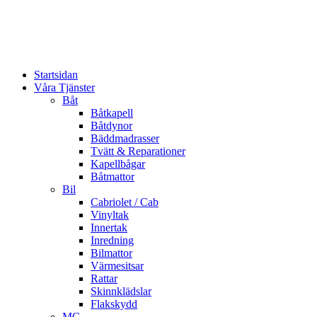
Startsidan
Våra Tjänster
Båt
Båtkapell
Båtdynor
Bäddmadrasser
Tvätt & Reparationer
Kapellbågar
Båtmattor
Bil
Cabriolet / Cab
Vinyltak
Innertak
Inredning
Bilmattor
Värmesitsar
Rattar
Skinnklädslar
Flakskydd
MC