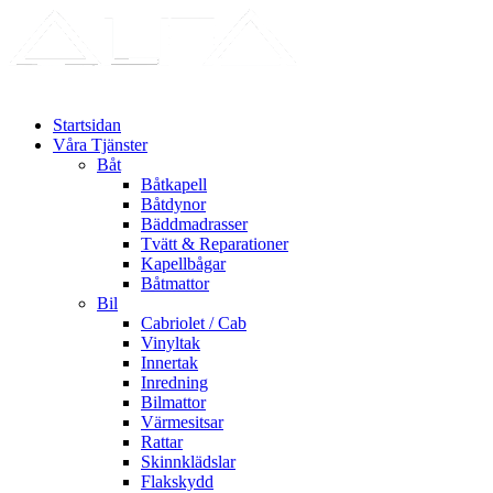
Startsidan
Våra Tjänster
Båt
Båtkapell
Båtdynor
Bäddmadrasser
Tvätt & Reparationer
Kapellbågar
Båtmattor
Bil
Cabriolet / Cab
Vinyltak
Innertak
Inredning
Bilmattor
Värmesitsar
Rattar
Skinnklädslar
Flakskydd