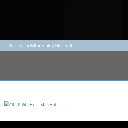
Startsida
»
Bilinredning Mazerati