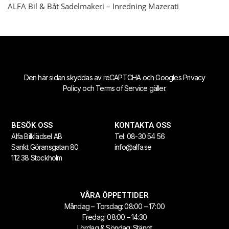
ALFA Bil & Båt Sadelmakeri – Inredning Mazerati
Den här sidan skyddas av reCAPTCHA och Googles
Privacy
Policy
och
Terms of Service
gäller.
BESÖK OSS
KONTAKTA OSS
Alfa Bilklädsel AB
Tel:
08-30 54 56
Sankt Göransgatan 80
info@alfa.se
112 38 Stockholm
VÅRA ÖPPETTIDER
Måndag – Torsdag: 08:00 – 17:00
Fredag: 08:00 – 14:30
Lördag & Söndag: Stängt