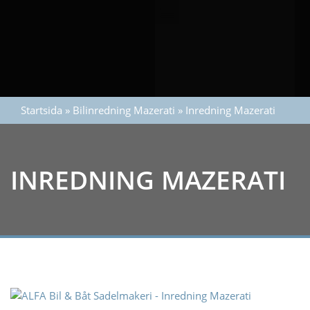
Startsida
»
Bilinredning Mazerati
»
Inredning Mazerati
INREDNING MAZERATI