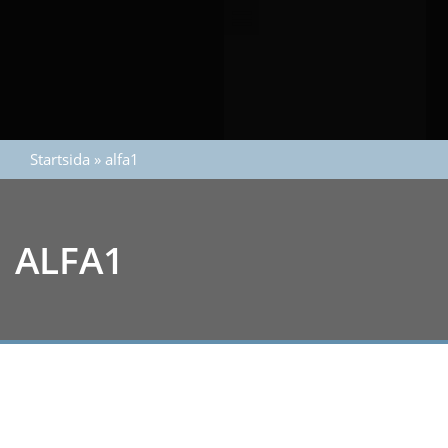
Startsida
»
alfa1
ALFA1