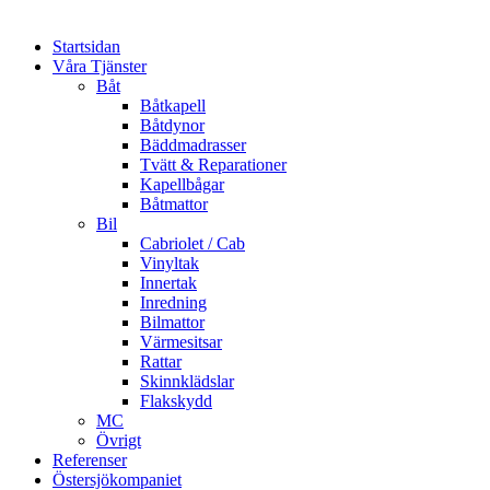
Startsidan
Våra Tjänster
Båt
Båtkapell
Båtdynor
Bäddmadrasser
Tvätt & Reparationer
Kapellbågar
Båtmattor
Bil
Cabriolet / Cab
Vinyltak
Innertak
Inredning
Bilmattor
Värmesitsar
Rattar
Skinnklädslar
Flakskydd
MC
Övrigt
Referenser
Östersjökompaniet