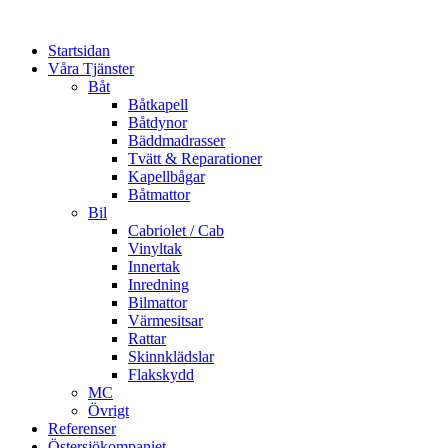
Startsidan
Våra Tjänster
Båt
Båtkapell
Båtdynor
Bäddmadrasser
Tvätt & Reparationer
Kapellbågar
Båtmattor
Bil
Cabriolet / Cab
Vinyltak
Innertak
Inredning
Bilmattor
Värmesitsar
Rattar
Skinnklädslar
Flakskydd
MC
Övrigt
Referenser
Östersjökompaniet