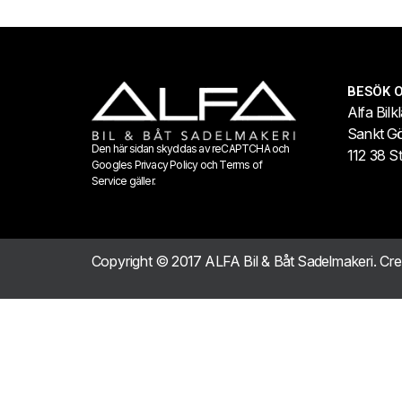
BESÖK 
Alfa Bilk
Sankt G
Den här sidan skyddas av reCAPTCHA och
112 38 S
Googles
Privacy Policy
och
Terms of
Service
gäller.
Copyright © 2017 ALFA Bil & Båt Sadelmakeri. Cr