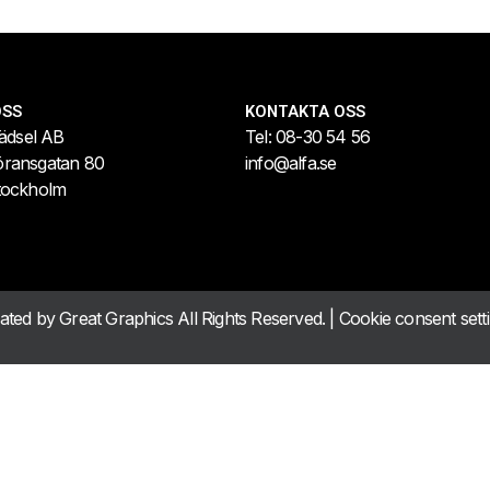
OSS
KONTAKTA OSS
lädsel AB
Tel:
08-30 54 56
öransgatan 80
info@alfa.se
tockholm
eated by
Great Graphics
All Rights Reserved. |
Cookie consent sett