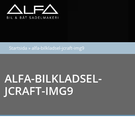
Startsida
»
alfa-bilkladsel-jcraft-img9
ALFA-BILKLADSEL-
JCRAFT-IMG9