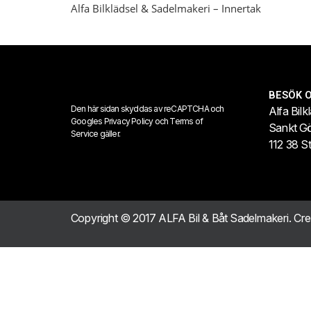
Alfa Bilklädsel & Sadelmakeri – Innertak
BESÖK 
Den här sidan skyddas av reCAPTCHA och
Alfa Bilk
Googles
Privacy Policy
och
Terms of
Sankt G
Service
gäller.
112 38 S
Copyright © 2017 ALFA Bil & Båt Sadelmakeri. Cr