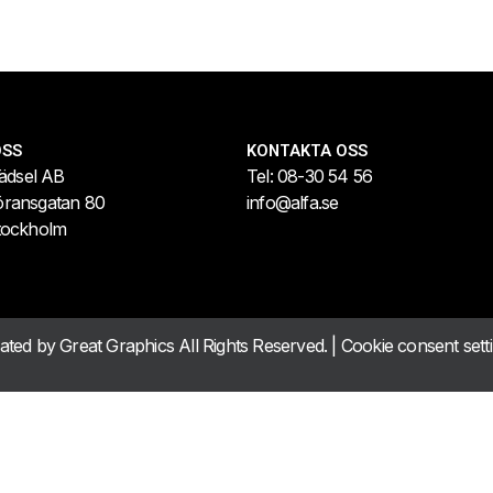
OSS
KONTAKTA OSS
lädsel AB
Tel:
08-30 54 56
öransgatan 80
info@alfa.se
tockholm
eated by
Great Graphics
All Rights Reserved. |
Cookie consent sett