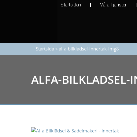
Startsidan
Våra Tjänster
Startsida
»
alfa-bilkladsel-innertak-img8
ALFA-BILKLADSEL-