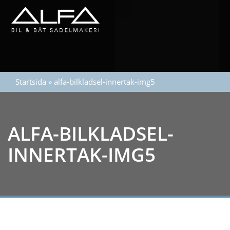
Startsida
»
alfa-bilkladsel-innertak-img5
ALFA-BILKLADSEL-
INNERTAK-IMG5